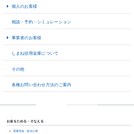
個人のお客様
資料ダウンロード
電子申請サービス
お金をためる・そなえる
相談・予約・シミュレーション
インターネットバンキングを安全にご利用いただくために
お金をかりる
事業者のお客様
法人インターネットバンキングの操作体験ができます。実際のお取引はできませ
資金運用
ん。
しまね信用金庫について
また、実際の画面とは異なる場合がありますのでご注意ください。
資金調達
操作体験版
その他
経営サポート
各種お問い合わせ方法のご案内
個人のお客様
法人のお客様
お金をためる・そなえる
普通預金・総合口座