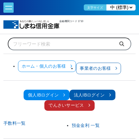
文字サイズ
金融機関コード 1710
ホーム
便利なサービス
ネット関連サービス
法人インターネットバンキング
操作体験版
操作体験版
ホーム・個人のお客様
事業者のお客様
管理者ログイン
利用者ログイン
サービスのご案内
ご利用までの流れ
個人IBログイン
法人IBログイン
ご利用規定
ご利用環境について
でんさいサービス
セキュリティについて
Q&A・チャットで質問
手数料一覧
預金金利 一覧
操作体験版
操作でお困りの方