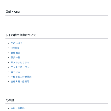
店舗・ATM
しまね信用金庫について
ごあいさつ
PR動画
金庫概要
役員一覧
サステナビリティ
ディスクロージャー
電子公告
一般事業主行動計画
各種方針・指針等
その他
金利・手数料