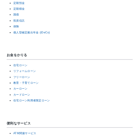
定期預金
定期積金
国債
投資信託
保険
個人型確定拠出年金 (iDeCo)
お金をかりる
住宅ローン
リフォームローン
フリーローン
教育・子育てローン
カーローン
カードローン
住宅ローン利用者限定ローン
便利なサービス
ATM関連サービス