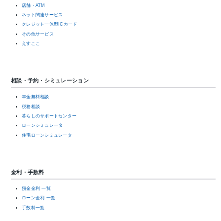
店舗・ATM
ネット関連サービス
クレジット一体型ICカード
その他サービス
えすここ
相談・予約・シミュレーション
年金無料相談
税務相談
暮らしのサポートセンター
ローンシミュレータ
住宅ローンシミュレータ
金利・手数料
預金金利 一覧
ローン金利 一覧
手数料一覧