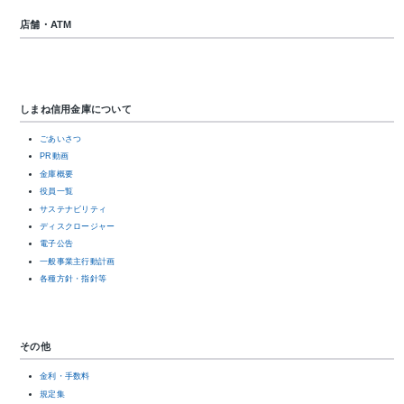
店舗・ATM
しまね信用金庫について
ごあいさつ
PR動画
金庫概要
役員一覧
サステナビリティ
ディスクロージャー
電子公告
一般事業主行動計画
各種方針・指針等
その他
金利・手数料
規定集