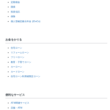
定期積金
国債
投資信託
保険
個人型確定拠出年金 (iDeCo)
お金をかりる
住宅ローン
リフォームローン
フリーローン
教育・子育てローン
カーローン
カードローン
住宅ローン利用者限定ローン
便利なサービス
ATM関連サービス
店舗・ATM