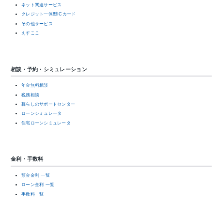
ネット関連サービス
クレジット一体型ICカード
その他サービス
えすここ
相談・予約・シミュレーション
年金無料相談
税務相談
暮らしのサポートセンター
ローンシミュレータ
住宅ローンシミュレータ
金利・手数料
預金金利 一覧
ローン金利 一覧
手数料一覧