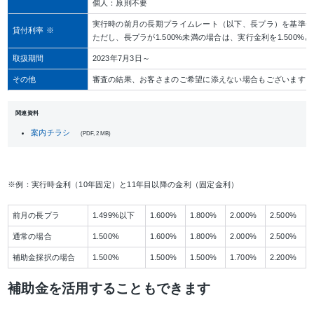
個人：原則不要
実行時の前月の長期プライムレート（以下、長プラ）を基準金
貸付利率 ※
ただし、長プラが1.500%未満の場合は、実行金利を1.500%
取扱期間
2023年7月3日～
その他
審査の結果、お客さまのご希望に添えない場合もございます。
関連資料
案内チラシ
(PDF, 2 MB)
※例：実行時金利（10年固定）と11年目以降の金利（固定金利）
前月の長プラ
1.499%以下
1.600%
1.800%
2.000%
2.500%
通常の場合
1.500%
1.600%
1.800%
2.000%
2.500%
補助金採択の場合
1.500%
1.500%
1.500%
1.700%
2.200%
補助金を活用することもできます