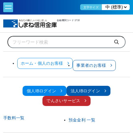
文字サイズ
金融機関コード 1710
ホーム
事業者のお客様
資金調達
しましんGX支援資金
しましんGX支援資金
ホーム・個人のお客様
事業者のお客様
個人IBログイン
法人IBログイン
でんさいサービス
手数料一覧
預金金利 一覧
GXへの取組みによる企業のブランディングで、
新たな人材の確保や、自社のコストを削減することも期待できます