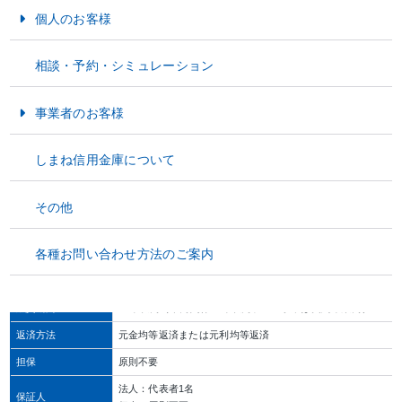
個人のお客様
商品概要
お金をためる・そなえる
相談・予約・シミュレーション
お金をかりる
当金庫の営業エリア内に事業所または住所を有する者
事業者のお客様
直近決算期の資産状況において債務超過でないこと
対象設備で発電した電力の売却代金受取口座を当金庫
ご利用いただける方
資金運用
しまね信用金庫について
当金庫の会員、または会員資格を有すること
資金調達
手形交換所において現に取引停止処分を受けていない
その他
経営サポート
融資限度額
5,000万円
各種お問い合わせ方法のご案内
資金使途
CO2排出削減にかかる設備資金
貸付形態
証書貸付
融資期間
20年以内（車両関係10年以内、PPA事業は契約年数内）
返済方法
元金均等返済または元利均等返済
担保
原則不要
法人：代表者1名
保証人