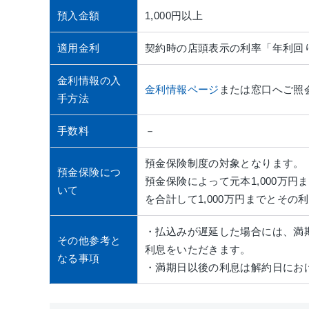
預入金額
1,000円以上
適用金利
契約時の店頭表示の利率「年利回
金利情報の入
金利情報ページ
または窓口へご照
手方法
手数料
－
預金保険制度の対象となります。
預金保険につ
預金保険によって元本1,000万
いて
を合計して1,000万円までとそ
・払込みが遅延した場合には、満
その他参考と
利息をいただきます。
なる事項
・満期日以後の利息は解約日にお