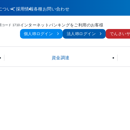
について
採用情報
各種お問い合わせ
インターネットバンキングをご利用のお客様
コード 1710
個人IBログイン
法人IBログイン
でんさい
資金調達
金
んGX支援資金
継相談窓口
決済用普通預金 (無利息型)
企業活性化支援賃金リレーション
しましんマッチングサービス
金
んでんさいサービス
社員応援プラン
んアグリローン
しましんサポートローン