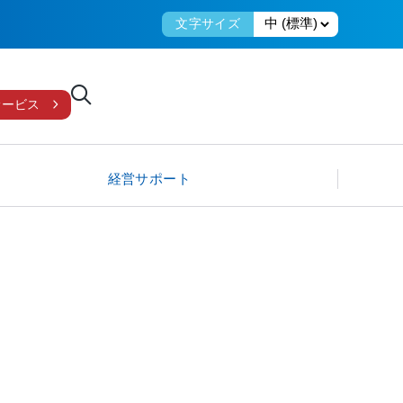
文字サイズ
サービス
経営サポート
 “絆”
大口定期
企業活性化支援賃金リレーション “絆”
しましんM&Aサービス
Ⅱ