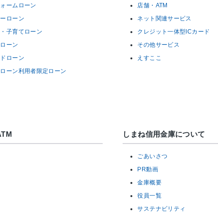
フォームローン
店舗・ATM
リーローン
ネット関連サービス
育・子育てローン
クレジット一体型ICカード
ーローン
その他サービス
ードローン
えすここ
宅ローン利用者限定ローン
TM
しまね信用金庫について
ごあいさつ
PR動画
金庫概要
役員一覧
サステナビリティ