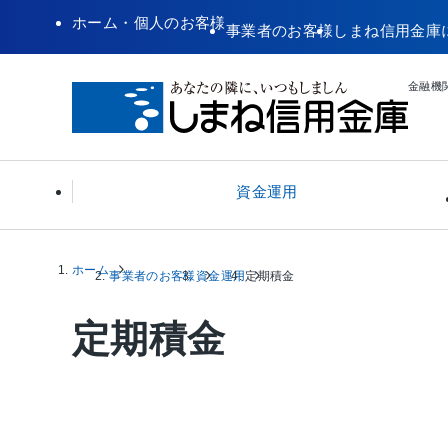
ホーム・個人のお客様
事業者のお客様
しまね信用金庫
金融機関
資金運用
ホーム
普通預金
しましん創業者支援賃金「やらこい
創業支援
事業者のお客様
資金運用
定期積金
当座預
しまし
事業承
Ⅱ」
定期積金
スーパー定期
法人インターネットバンキング
定期積
しまし
太陽光発電設備 設置資金ソーラー
しまし
え〜な