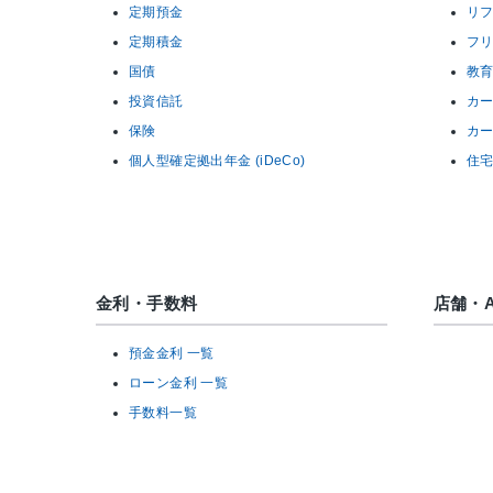
定期預金
リ
定期積金
フ
国債
教
投資信託
カ
保険
カ
個人型確定拠出年金 (iDeCo)
住
金利・手数料
店舗・A
預金金利 一覧
ローン金利 一覧
手数料一覧