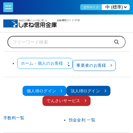
文字サイズ
金融機関コード 1710
ホーム
事業者のお客様
経営サポート
しましんでんさいサービス
しましんでんさいサービス
ホーム・個人のお客様
事業者のお客様
事業者のみなさま必見です！
しましんでんさいサービスは、電子記録債権法に基づきでんさいネットを利用して
提供する
手形・振込に代わる新たな決済サービスです。
個人IBログイン
法人IBログイン
でんさいサービス
手数料一覧
預金金利 一覧