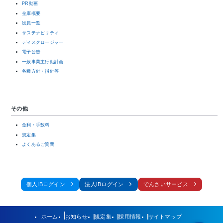
PR動画
金庫概要
役員一覧
サステナビリティ
ディスクロージャー
電子公告
一般事業主行動計画
各種方針・指針等
その他
金利・手数料
規定集
よくあるご質問
個人IBログイン
法人IBログイン
でんさいサービス
ホーム
お知らせ
規定集
採用情報
サイトマップ