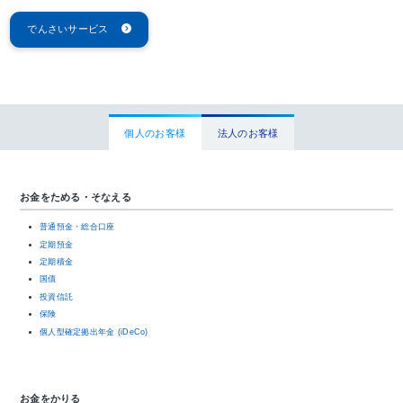
でんさいサービス
個人のお客様
法人のお客様
お金をためる・そなえる
普通預金・総合口座
定期預金
定期積金
国債
投資信託
保険
個人型確定拠出年金 (iDeCo)
お金をかりる