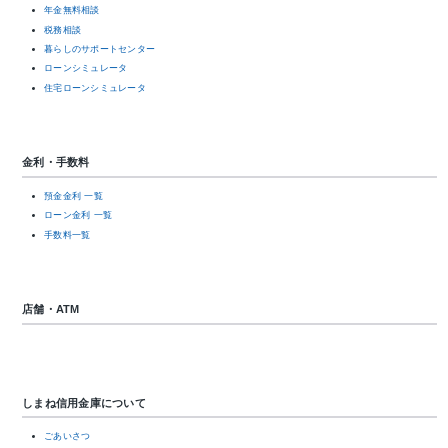
年金無料相談
税務相談
暮らしのサポートセンター
ローンシミュレータ
住宅ローンシミュレータ
金利・手数料
預金金利 一覧
ローン金利 一覧
手数料一覧
店舗・ATM
しまね信用金庫について
ごあいさつ