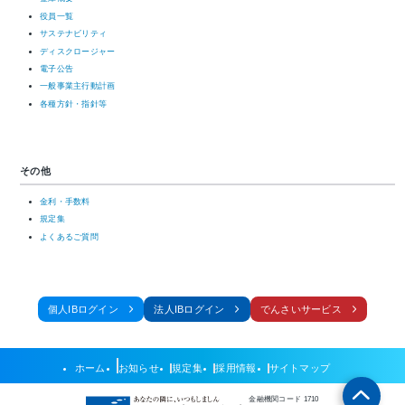
役員一覧
サステナビリティ
ディスクロージャー
電子公告
一般事業主行動計画
各種方針・指針等
その他
金利・手数料
規定集
よくあるご質問
個人IBログイン
法人IBログイン
でんさいサービス
ホーム
お知らせ
規定集
採用情報
サイトマップ
金融機関コード 1710