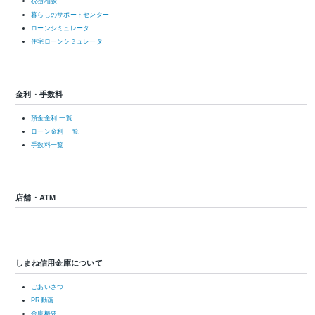
税務相談
暮らしのサポートセンター
ローンシミュレータ
住宅ローンシミュレータ
金利・手数料
預金金利 一覧
ローン金利 一覧
手数料一覧
店舗・ATM
しまね信用金庫について
ごあいさつ
PR動画
金庫概要