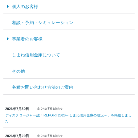
個人のお客様
カテゴリから見る
ニュース
お金をためる・そなえる
相談・予約・シミュレーション
キャンペーン
お金をかりる
重要なお知らせ
事業者のお客様
お知らせ
資金運用
しまね信用金庫について
資金調達
2026年8月3日
全てのお客様
お知らせ
その他
しましんお楽しみ旅行受付終了のお知らせについて
経営サポート
各種お問い合わせ方法のご案内
2026年7月31日
全てのお客様
重要なお知らせ
「当座勘定規定」等の改定のお知らせ
2026年7月30日
全てのお客様
お知らせ
ディスクロージャー誌「REPORT2026～しまね信用金庫の現況～」を掲載しまし
た
2026年7月29日
全てのお客様
お知らせ