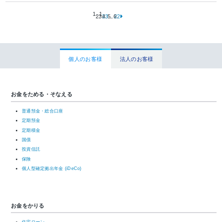
1
2
3
…
22
個人のお客様
法人のお客様
お金をためる・そなえる
普通預金・総合口座
定期預金
定期積金
国債
投資信託
保険
個人型確定拠出年金 (iDeCo)
お金をかりる