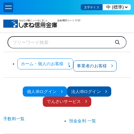
文字サイズ
金融機関コード 1710
ホーム
個人のお客様
お金をかりる
フリーローン
レディースパートナー100
レディースパートナー100 FAXでの仮審査申込み
レディースパートナー100 FAXでの仮審査申込み
ホーム・個人のお客様
事業者のお客様
FAXでのお申込み
※このページは「教育ローン出発Ⅱ」の仮審査申し込みページです。
個人IBログイン
法人IBログイン
(1)FAXでお申し込みのお客様
でんさいサービス
仮審査申込書を印刷していただき、必要事項をご記入捺印して、仮審査申込書の
FAX番号までお送りください。
審査結果はご本人様に電話で連絡いたしますので、しばらくお待ちください。
手数料一覧
預金金利 一覧
仮審査申込書