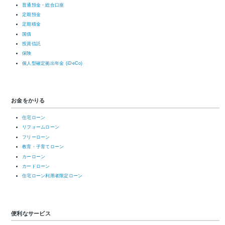
普通預金・総合口座
定期預金
定期積金
国債
投資信託
保険
個人型確定拠出年金 (iDeCo)
お金をかりる
住宅ローン
リフォームローン
フリーローン
教育・子育てローン
カーローン
カードローン
住宅ローン利用者限定ローン
便利なサービス