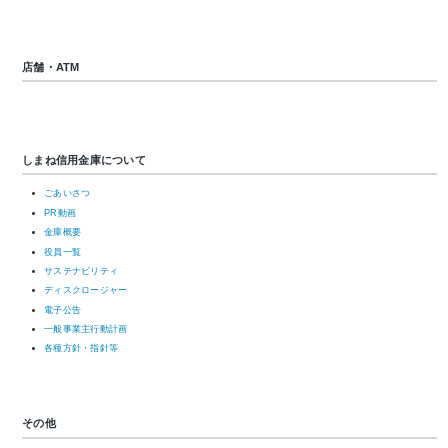
店舗・ATM
しまね信用金庫について
ごあいさつ
PR動画
金庫概要
役員一覧
サステナビリティ
ディスクロージャー
電子公告
一般事業主行動計画
各種方針・指針等
その他