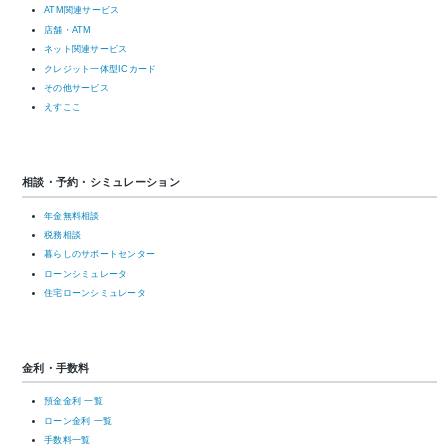
ATM関連サービス
店舗・ATM
ネット関連サービス
クレジット一体型ICカード
その他サービス
えすここ
相談・予約・シミュレーション
年金無料相談
税務相談
暮らしのサポートセンター
ローンシミュレータ
住宅ローンシミュレータ
金利・手数料
預金金利 一覧
ローン金利 一覧
手数料一覧