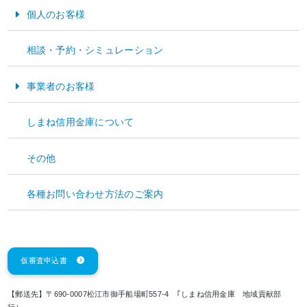
個人のお客様
お金をためる・そなえる
相談・予約・シミュレーション
お金をかりる
事業者のお客様
資金運用
しまね信用金庫について
お取引店で正式な手続きをお願いします。運転免許証、健康保険証などのご本人を
資金調達
確認できる書類とご印鑑・通帳が必要です。（口座をお持ちでない場合は開設いた
だきます。）
その他
経営サポート
(2)郵便でお申し込みのお客様
各種お問い合わせ方法のご案内
郵便でのお申込は、仮審査申込書を印刷していただき、必要事項をご記入捺印し
て、仮審査申込書の郵送先住所までお送りください。
審査結果はご本人様に電話で連絡いたしますので、しばらくお待ちください。
仮審査申込書
【郵送先】
〒690-0007松江市御手船場町557-4 ｢しまね信用金庫 地域貢献部
行｣