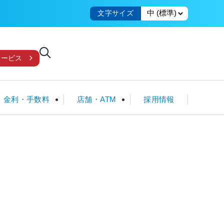
文字サイズ
サービス
金利・手数料
店舗・ATM
採用情報
国債
教育・子育てローン
クレジット一体型ICカード
ローンシミュレータ