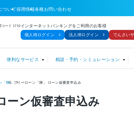
について
採用情報
各種お問い合わせ
インターネットバンキングをご利用のお客様
コード 1710
個人IBログイン
法人IBログイン
でんさい
便利なサービス
相談・予約・シミュレーション
ン「輝」
フリーローン「輝」 ローン仮審査申込み
金
ームローン
TM
談
金利 一覧
定期積金
フリーローン
ネット関連サービス
暮らしのサポートセンター
手数料一覧
ローン仮審査申込み
ローン
こ
個人型確定拠出年金 (iDeCo)
住宅ローン利用者限定ローン