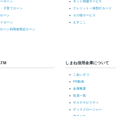
リーローン
ネット関連サービス
育・子育てローン
クレジット一体型ICカード
ーローン
その他サービス
ードローン
えすここ
宅ローン利用者限定ローン
TM
しまね信用金庫について
ごあいさつ
PR動画
金庫概要
役員一覧
サステナビリティ
ディスクロージャー