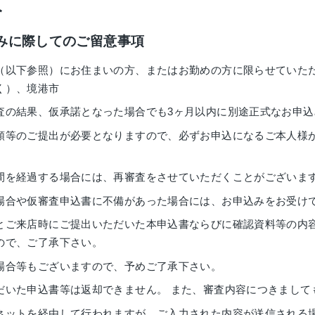
み
みに際してのご留意事項
（以下参照）にお住まいの方、またはお勤めの方に限らせていた
く）、境港市
査の結果、仮承諾となった場合でも3ヶ月以内に別途正式なお申込
類等のご提出が必要となりますので、必ずお申込になるご本人様
間を経過する場合には、再審査をさせていただくことがございま
場合や仮審査申込書に不備があった場合には、お申込みをお受け
とご来店時にご提出いただいた本申込書ならびに確認資料等の内
ので、ご了承下さい。
場合等もございますので、予めご了承下さい。
だいた申込書等は返却できません。 また、審査内容につきまして
ネットを経由して行われますが、ご入力された内容が送信される