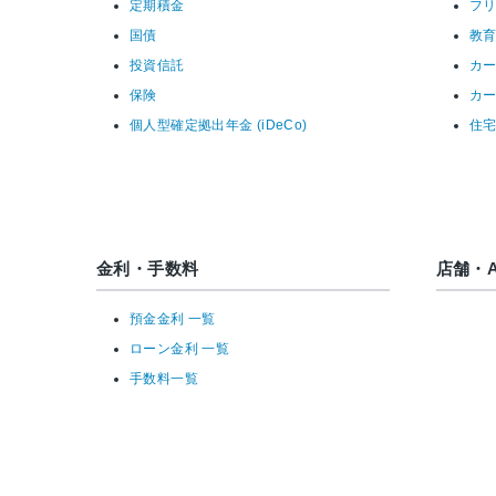
定期積金
フ
国債
教
投資信託
カ
保険
カ
個人型確定拠出年金 (iDeCo)
住
金利・手数料
店舗・A
預金金利 一覧
ローン金利 一覧
手数料一覧