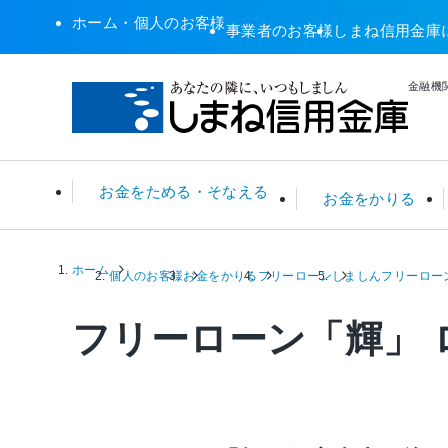
ホーム・個人のお客様
事業者のお客様
しまね信用金庫
金融機関
お金をためる・そなえる
お金をかりる
ホーム
普通預金・総合口座
住宅ローン
ATM関連サービス
年金無料相談
預金金利 一覧
個人のお客様
お金をかりる
フリーローン
しましんフリーロー
定期預
リフォ
店舗・A
税務相
ローン
フリーローン「輝」 
投資信託
カーローン
その他サービス
住宅ローンシミュレータ
保険
カード
えすこ