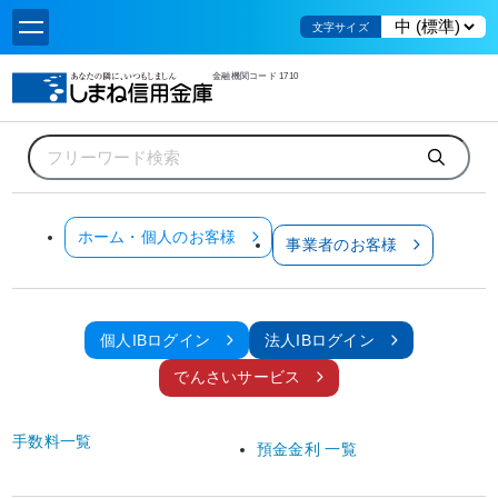
文字サイズ
金融機関コード 1710
ホーム
個人のお客様
お金をかりる
カードローン
カードローン「レディースきゃっする」
カードローン「レディースきゃっする」
ホーム・個人のお客様
事業者のお客様
個人IBログイン
法人IBログイン
でんさいサービス
お使いみち自由な女性専用カードローンです！！
手数料一覧
預金金利 一覧
金利