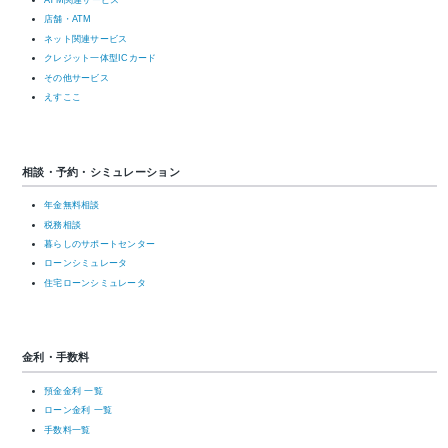
ATM関連サービス
店舗・ATM
ネット関連サービス
クレジット一体型ICカード
その他サービス
えすここ
相談・予約・シミュレーション
年金無料相談
税務相談
暮らしのサポートセンター
ローンシミュレータ
住宅ローンシミュレータ
金利・手数料
預金金利 一覧
ローン金利 一覧
手数料一覧