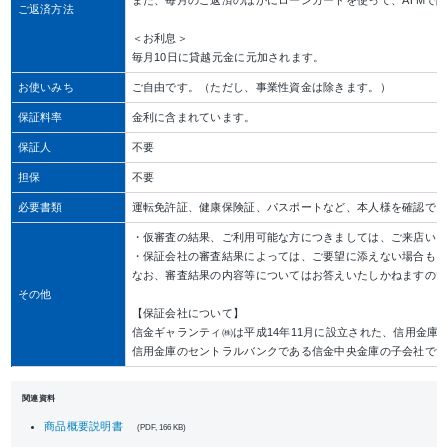
ご返済方法
＜お利息＞
毎月10日に貸越元金に元加されます。
お使いみち
ご自由です。（ただし、事業性資金は除きます。）
保証料率
金利に含まれています。
保証人
不要
担保
不要
必要書類
運転免許証、健康保険証、パスポートなど、本人様を確認でき
・仮審査の結果、ご利用可能な方につきましては、ご来店いた
・保証会社の審査結果によっては、ご要望に添えない場合もご
なお、審査結果の内容等についてはお答えいたしかねますので
その他
【保証会社について】
信金ギャランティ㈱は平成14年11月に設立された、信用金庫
信用金庫のセントラルバンクである信金中央金庫の子会社です
関連資料
商品概要説明書
(PDF, 166 KB)