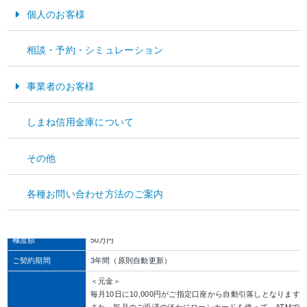
個人のお客様
年12.00％
(固定金利)
お金をためる・そなえる
相談・予約・シミュレーション
保証料は含まれています。
お金をかりる
事業者のお客様
商品概要
資金運用
しまね信用金庫について
資金調達
・年齢満20歳以上65歳以下の女性で、安定した収入のある方
その他
の方は不可）
経営サポート
ご利用いただける方
※専業主婦の方も、配偶者が次の条件を満たす場合はご利用い
【条件】満20歳以上69歳以下の安定した収入のある方（年金
各種お問い合わせ方法のご案内
・保証会社（信金ギャランティ株式会社）の保証を得られる方
ご住所・勤務先
島根県全域および鳥取県米子市（旧淀江町を除く）、境港市の
極度額
50万円
ご契約期間
3年間（原則自動更新）
＜元金＞
毎月10日に10,000円がご指定口座から自動引落しとなります
また、毎月のご返済のほかにローンカードを使って、ATMで