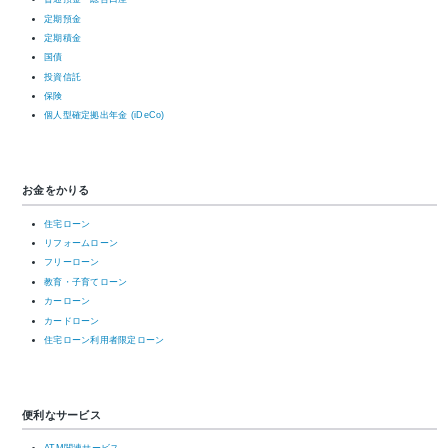
定期預金
定期積金
国債
投資信託
保険
個人型確定拠出年金 (iDeCo)
お金をかりる
住宅ローン
リフォームローン
フリーローン
教育・子育てローン
カーローン
カードローン
住宅ローン利用者限定ローン
便利なサービス