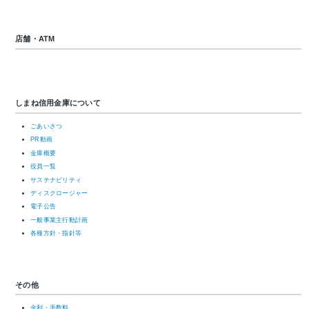
店舗・ATM
しまね信用金庫について
ごあいさつ
PR動画
金庫概要
役員一覧
サステナビリティ
ディスクロージャー
電子公告
一般事業主行動計画
各種方針・指針等
その他
金利・手数料