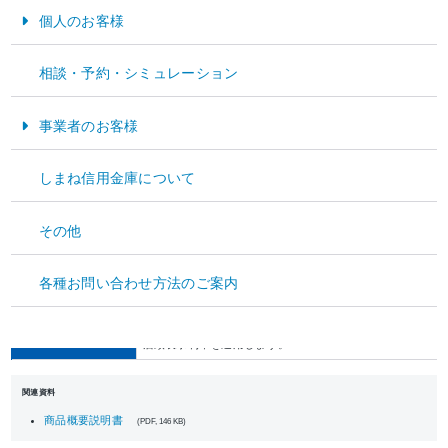
10万円以上
個人のお客様
掛込金額
※1口座のお預け入れ金額が1,000万円以上の場合も大口
動継続する場合もスーパー定期となります。
お金をためる・そなえる
相談・予約・シミュレーション
適用金利
対象定期であるスーパー定期の預入時の店頭表示利率に0.0
お金をかりる
金利情報の入手方法
金利情報ページ
または窓口へご照会ください。
事業者のお客様
中途解約時の取扱い
解約時の普通預金利率により計算した期限前解約利息ととも
資金運用
手数料
－
しまね信用金庫について
預金保険制度の対象となります。
資金調達
預金保険によって元本1,000万円までとその利息が保護の
預金保険について
その他
経営サポート
場合には、決済用預金を除くそれらの預金元本を合計して1,
す。）
各種お問い合わせ方法のご案内
・お取扱いは、1店舗のみに限らせていただきます。
・満期日以後の利息は解約日または書替継続日における普通
その他参考となる事項
・上乗せ金利が適用となるのは当初のお預け入れ期間のみと
店頭表示利率を適用します。
関連資料
商品概要説明書
(PDF, 146 KB)