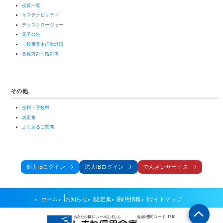
役員一覧
サステナビリティ
ディスクロージャー
電子公告
一般事業主行動計画
各種方針・指針等
その他
金利・手数料
規定集
よくあるご質問
個人IBログイン
法人IBログイン
でんさいサービス
ホーム
お知らせ
規定集
採用情報
サイトマップ
金融機関コード 1710