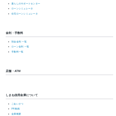
暮らしのサポートセンター
ローンシミュレータ
住宅ローンシミュレータ
金利・手数料
預金金利 一覧
ローン金利 一覧
手数料一覧
店舗・ATM
しまね信用金庫について
ごあいさつ
PR動画
金庫概要