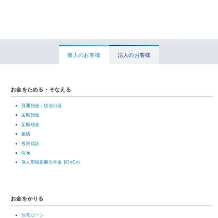
個人のお客様
法人のお客様
お金をためる・そなえる
普通預金・総合口座
定期預金
定期積金
国債
投資信託
保険
個人型確定拠出年金 (iDeCo)
お金をかりる
住宅ローン