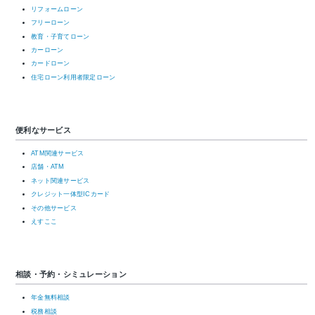
リフォームローン
フリーローン
教育・子育てローン
カーローン
カードローン
住宅ローン利用者限定ローン
便利なサービス
ATM関連サービス
店舗・ATM
ネット関連サービス
クレジット一体型ICカード
その他サービス
えすここ
相談・予約・シミュレーション
年金無料相談
税務相談