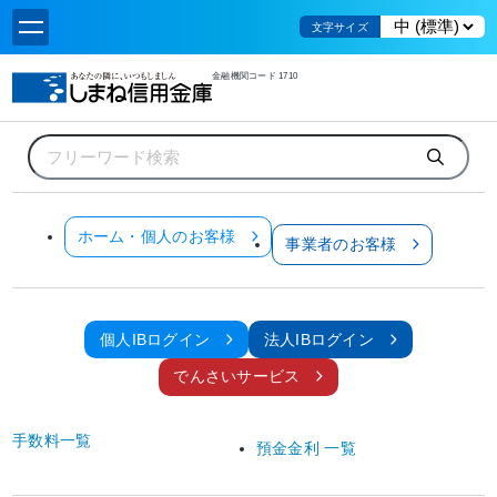
文字サイズ
金融機関コード 1710
ホーム
個人のお客様
お金をためる・そなえる
定期預金
社員応援定期預金
社員応援定期預金
ホーム・個人のお客様
事業者のお客様
社員応援プラン契約事業所にお勤めの方限定！
「社員応援定期積金」の積立金をお預け入れいただける金利上乗せ定期預金です。
個人IBログイン
法人IBログイン
商品概要
でんさいサービス
社員応援プラン契約先に勤務する従業員または役員の方で、
販売対象
ります。
手数料一覧
預金金利 一覧
期間
1年もの