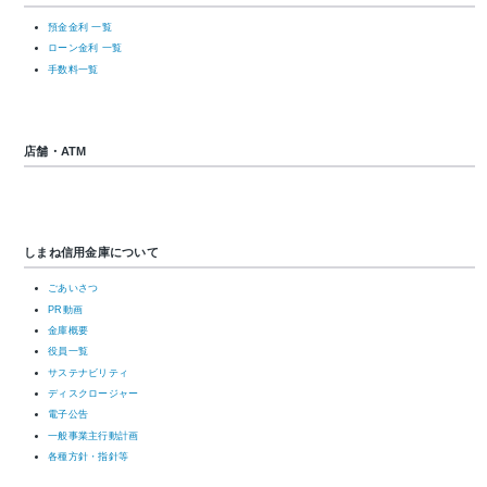
預金金利 一覧
ローン金利 一覧
手数料一覧
店舗・ATM
しまね信用金庫について
ごあいさつ
PR動画
金庫概要
役員一覧
サステナビリティ
ディスクロージャー
電子公告
一般事業主行動計画
各種方針・指針等