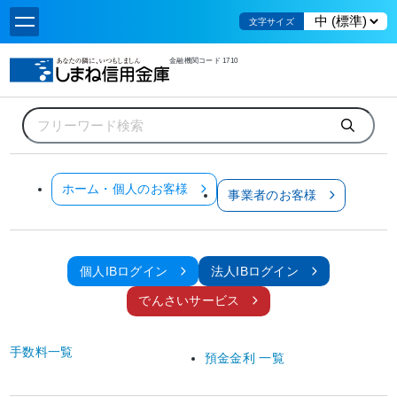
文字サイズ
金融機関コード 1710
ホーム
重要なお知らせ
地域交流スペース「えすここ」の利用開始について
お知らせ
ホーム・個人のお客様
事業者のお客様
全てのお客様
重要なお知らせ
地域交流スペース「えすここ」の利用開始について
個人IBログイン
法人IBログイン
2026年7月1日
でんさいサービス
平素は格別のお引き立てを賜り厚く御礼申し上げます。
手数料一覧
この度、地域の皆さまの交流促進および地域活性化への貢献を目的として、当金庫
預金金利 一覧
雲南支店内の地域交流スペース「えすここ」をご利用いただけることとなりまし
た。本スペースは、地域のイベントやワークショップ、サークル活動等、地域の活