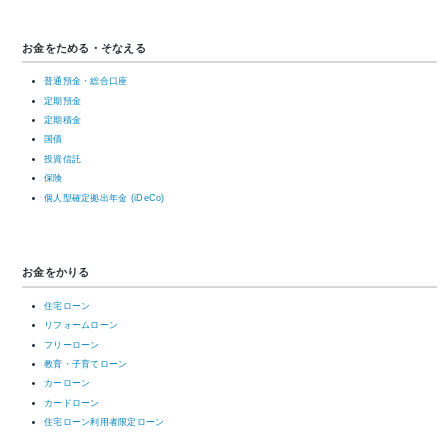
お金をためる・そなえる
普通預金・総合口座
定期預金
定期積金
国債
投資信託
保険
個人型確定拠出年金 (iDeCo)
お金をかりる
住宅ローン
リフォームローン
フリーローン
教育・子育てローン
カーローン
カードローン
住宅ローン利用者限定ローン