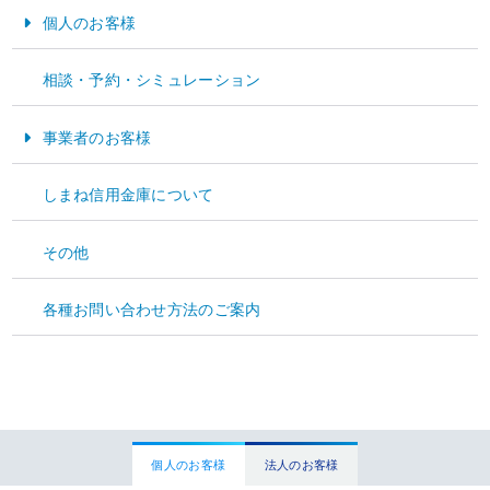
性化につながる活動にご利用いただけます。なお、ご利用にあたっては事前のお申
個人のお客様
し込みが必要です。利用対象者や利用条件、利用料金、申込方法等の詳細につきま
しては、下記の専用ページよりご確認ください。また、利用規約および利用申込書
お金をためる・そなえる
を専用ページよりダウンロードいただけます。
相談・予約・シミュレーション
お金をかりる
地域の皆さまに親しまれる交流拠点となるよう運営してまいりますので、ぜひご活
用ください。
事業者のお客様
皆さまのご利用を心よりお待ちしております。
資金運用
しまね信用金庫について
えすここ専用ページは
こちら
資金調達
その他
経営サポート
お問い合わせ
しまね信用金庫 雲南支店
各種お問い合わせ方法のご案内
TEL．0854-42-0855
FAX．0854-42-1679
個人のお客様
法人のお客様