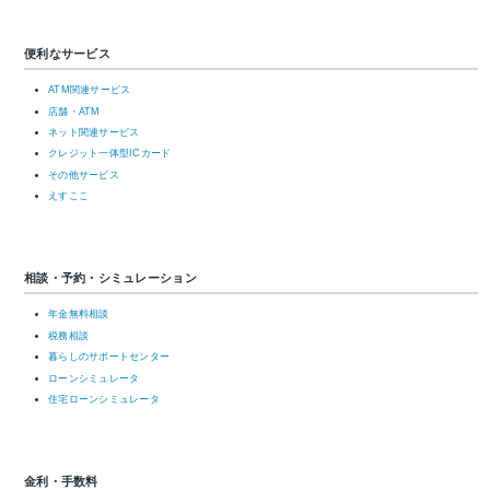
便利なサービス
ATM関連サービス
店舗・ATM
ネット関連サービス
クレジット一体型ICカード
その他サービス
えすここ
相談・予約・シミュレーション
年金無料相談
税務相談
暮らしのサポートセンター
ローンシミュレータ
住宅ローンシミュレータ
金利・手数料