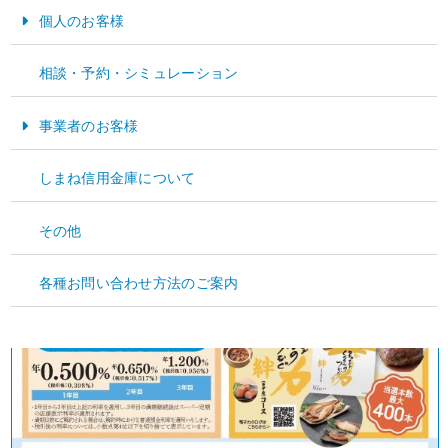
①特別金利：３年目まで自動継続の都度、特別金利がアップします。
個人のお客様
②懸賞品：抽選で3,000円相当のグルメギフトカタログが当たります。
2026年7月31日(金)までの期間限定商品となっておりますので、ぜひこの機会にご検
お金をためる・そなえる
討ください。
相談・予約・シミュレーション
お金をかりる
事業者のお客様
資金運用
しまね信用金庫について
資金調達
その他
経営サポート
各種お問い合わせ方法のご案内