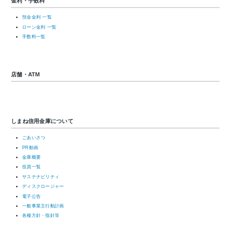
金利・手数料
預金金利 一覧
ローン金利 一覧
手数料一覧
店舗・ATM
しまね信用金庫について
ごあいさつ
PR動画
金庫概要
役員一覧
サステナビリティ
ディスクロージャー
電子公告
一般事業主行動計画
各種方針・指針等