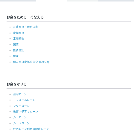
お金をためる・そなえる
普通預金・総合口座
定期預金
定期積金
国債
投資信託
保険
個人型確定拠出年金 (iDeCo)
お金をかりる
住宅ローン
リフォームローン
フリーローン
教育・子育てローン
カーローン
カードローン
住宅ローン利用者限定ローン