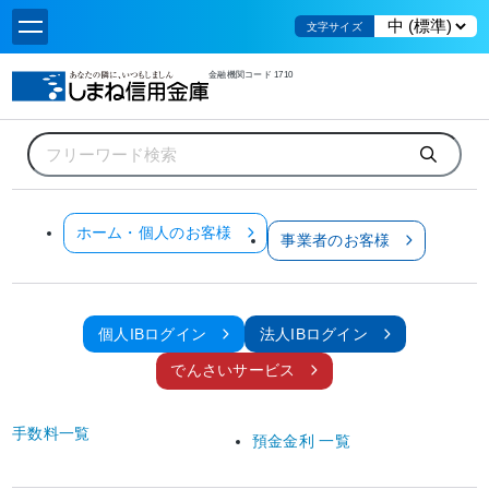
文字サイズ
金融機関コード 1710
ホーム
キャンペーン
懸賞品付特別金利定期預金の発売について
お知らせ
ホーム・個人のお客様
事業者のお客様
全てのお客様
キャンペーン
懸賞品付特別金利定期預金の発売について
個人IBログイン
法人IBログイン
2026年5月18日
でんさいサービス
しまね信用金庫（理事長 藤原 俊樹）は、
2026
年
5
月
18
日（月）より「懸賞品付特
別金利定期預金」を発売しますのでお知らせします。
手数料一覧
預金金利 一覧
この定期預金は、懸賞品と特別金利の次の２つの特典を受けられる１年ものの定期
預金です。