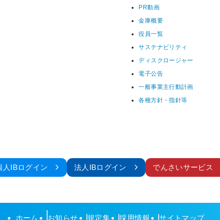
PR動画
金庫概要
役員一覧
サステナビリティ
ディスクロージャー
電子公告
一般事業主行動計画
各種方針・指針等
個人IBログイン
法人IBログイン
でんさいサービス
ホーム
お知らせ
規定集
採用情報
サイトマップ