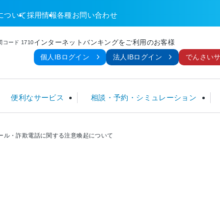
について
採用情報
各種お問い合わせ
インターネットバンキングをご利用のお客様
コード 1710
個人IBログイン
法人IBログイン
でんさい
便利なサービス
相談・予約・シミュレーション
ール・詐欺電話に関する注意喚起について
金
ームローン
TM
談
金利 一覧
定期積金
フリーローン
ネット関連サービス
暮らしのサポートセンター
手数料一覧
ローン
こ
個人型確定拠出年金 (iDeCo)
住宅ローン利用者限定ローン