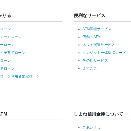
かりる
便利なサービス
宅ローン
ATM関連サービス
フォームローン
店舗・ATM
リーローン
ネット関連サービス
育・子育てローン
クレジット一体型ICカード
ーローン
その他サービス
ードローン
えすここ
宅ローン利用者限定ローン
TM
しまね信用金庫について
ごあいさつ