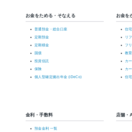
お金をためる・そなえる
お金を
普通預金・総合口座
住
定期預金
リ
定期積金
フ
国債
教
投資信託
カ
保険
カ
個人型確定拠出年金 (iDeCo)
住
金利・手数料
店舗・A
預金金利 一覧