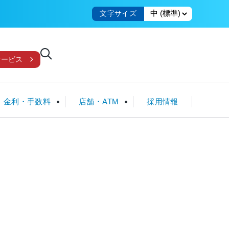
文字サイズ
サービス
金利・手数料
店舗・ATM
採用情報
国債
教育・子育てローン
クレジット一体型ICカード
ローンシミュレータ