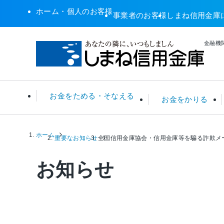
ホーム・個人のお客様
事業者のお客様
しまね信用金庫
金融機関
お金をためる・そなえる
お金をかりる
ホーム
普通預金・総合口座
住宅ローン
ATM関連サービス
年金無料相談
預金金利 一覧
重要なお知らせ
全国信用金庫協会・信用金庫等を騙る詐欺メ
定期預
リフォ
店舗・A
税務相
ローン
お知らせ
投資信託
カーローン
その他サービス
住宅ローンシミュレータ
保険
カード
えすこ