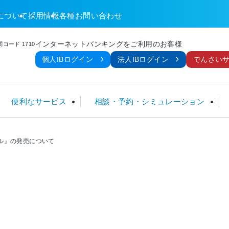
について
採用情報
各種お問い合わせ
インターネットバンキングをご利用のお客様
コード 1710
個人IBログイン
法人IBログイン
でんさい
便利なサービス
相談・予約・シミュレーション
ル』の発売について
金
ームローン
TM
談
金利 一覧
定期積金
フリーローン
ネット関連サービス
暮らしのサポートセンター
手数料一覧
ローン
こ
個人型確定拠出年金 (iDeCo)
住宅ローン利用者限定ローン