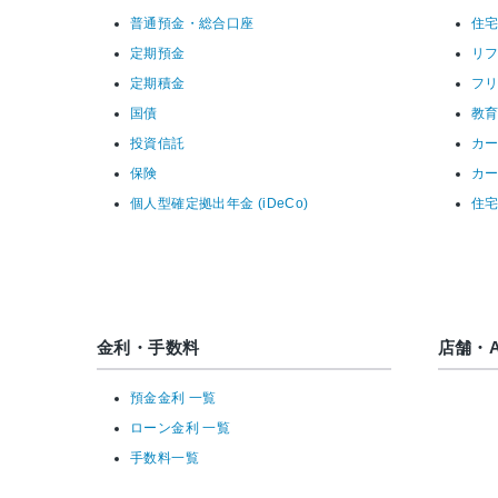
普通預金・総合口座
住
定期預金
リ
定期積金
フ
国債
教
投資信託
カ
保険
カ
個人型確定拠出年金 (iDeCo)
住
金利・手数料
店舗・A
預金金利 一覧
ローン金利 一覧
手数料一覧