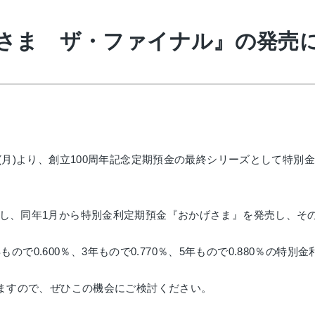
さま ザ・ファイナル』の発売
(
月
)
より、創立
100
周年記念定期預金の最終シリーズとして特別金
し、同年
1
月から特別金利定期預金『おかげさま』を発売し、そ
年もので
0.600
％、
3
年もので
0.770
％、
5
年もので
0.880
％の特別金
ますので、ぜひこの機会にご検討ください。