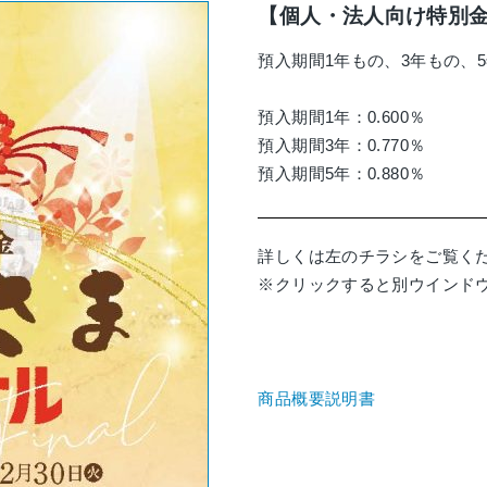
【個人・法人向け特別
預入期間
1
年もの、
3
年もの、
5
預入期間1年：0.600％
預入期間3年：0.770％
預入期間5年：0.880％
詳しくは左のチラシをご覧く
※クリックすると別ウインド
商品概要説明書