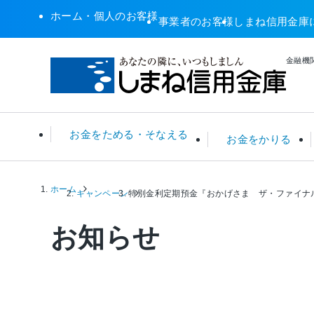
ホーム・個人のお客様
事業者のお客様
しまね信用金庫
金融機関
お金をためる・そなえる
お金をかりる
ホーム
普通預金・総合口座
住宅ローン
ATM関連サービス
年金無料相談
預金金利 一覧
キャンペーン
特別金利定期預金『おかげさま ザ・ファイナ
定期預
リフォ
店舗・A
税務相
ローン
お知らせ
投資信託
カーローン
その他サービス
住宅ローンシミュレータ
保険
カード
えすこ