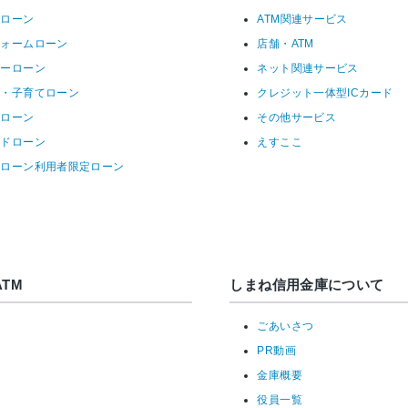
宅ローン
ATM関連サービス
フォームローン
店舗・ATM
リーローン
ネット関連サービス
育・子育てローン
クレジット一体型ICカード
ーローン
その他サービス
ードローン
えすここ
宅ローン利用者限定ローン
TM
しまね信用金庫について
ごあいさつ
PR動画
金庫概要
役員一覧