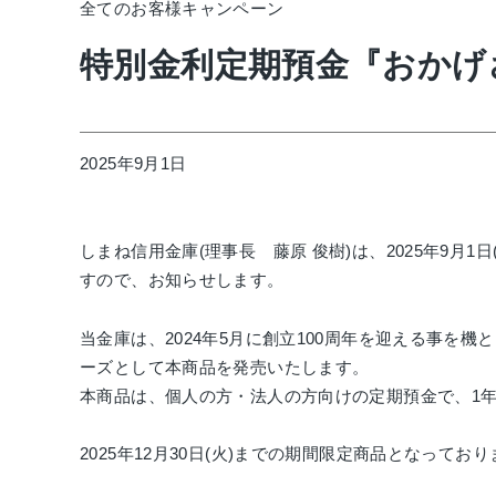
全てのお客様
キャンペーン
特別金利定期預金『おかげ
2025年9月1日
しまね信用金庫
(
理事長 藤原 俊樹
)
は、
2025
年
9
月
1
日
すので、お知らせします。
当金庫は、
2024
年
5
月に創立
100
周年を迎える事を機と
ーズとして本商品を発売いたします。
本商品は、個人の方・法人の方向けの定期預金で、
1
2025
年
12
月
30
日
(
火
)
までの期間限定商品となっており