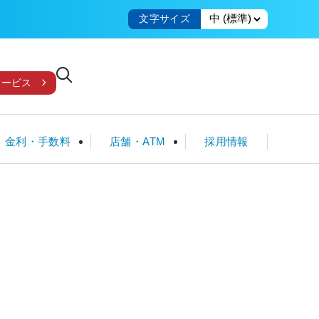
文字サイズ
サービス
金利・手数料
店舗・ATM
採用情報
国債
教育・子育てローン
クレジット一体型ICカード
ローンシミュレータ