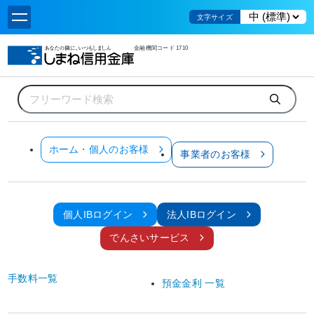
文字サイズ
金融機関コード 1710
ホーム
重要なお知らせ
短期プライムレートの引き上げについて
お知らせ
ホーム・個人のお客様
事業者のお客様
全てのお客様
重要なお知らせ
短期プライムレートの引き上げについて
個人IBログイン
法人IBログイン
2025年2月27日
でんさいサービス
しまね信用金庫
(
理事長 藤原 俊樹
)
は、当金庫の短期プライムレートを引き上げる
こととしましたので、お知らせします。
手数料一覧
預金金利 一覧
1．実施日