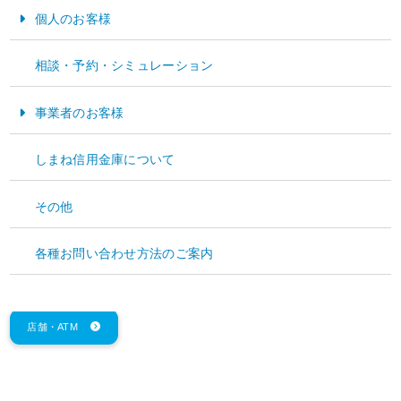
2025年
3
月
3
日（月）
個人のお客様
2．短期プライムレート
お金をためる・そなえる
相談・予約・シミュレーション
変更前
変更後
引き上げ幅
お金をかりる
3.325%
3.575%
＋
0.250%
事業者のお客様
3．その他
資金運用
しまね信用金庫について
上記実施日以降の短期プライムレートに連動する貸出の新規実行および手形書替、
資金調達
利息お支払日より適用します。
その他
経営サポート
お問い合わせ
各種お問い合わせ方法のご案内
本件に関するお問い合わせは、各営業店で受け付けています。
各営業店の連絡先は、下記の「店舗・
ATM
」からご確認ください。
店舗・ATM