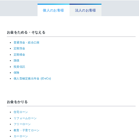
個人のお客様
法人のお客様
お金をためる・そなえる
普通預金・総合口座
定期預金
定期積金
国債
投資信託
保険
個人型確定拠出年金 (iDeCo)
お金をかりる
住宅ローン
リフォームローン
フリーローン
教育・子育てローン
カーローン