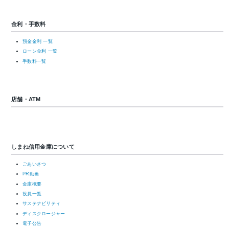
金利・手数料
預金金利 一覧
ローン金利 一覧
手数料一覧
店舗・ATM
しまね信用金庫について
ごあいさつ
PR動画
金庫概要
役員一覧
サステナビリティ
ディスクロージャー
電子公告