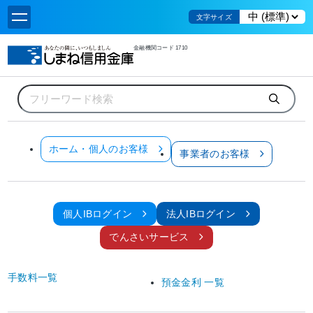
文字サイズ
金融機関コード 1710
ホーム
重要なお知らせ
「高病原性鳥インフルエンザ疑似患畜」の確認を踏まえた金融上の措置について
お知らせ
ホーム・個人のお客様
事業者のお客様
全てのお客様
重要なお知らせ
「高病原性鳥インフルエンザ疑似患畜」の確認を踏まえた金融上
の措置について
個人IBログイン
法人IBログイン
でんさいサービス
2024年10月31日
手数料一覧
このたび「高病原性鳥インフルエンザ疑似患畜」が島根県内で確認されたことによ
預金金利 一覧
り、影響を受けられた皆さまへ、心よりお見舞い申し上げます。