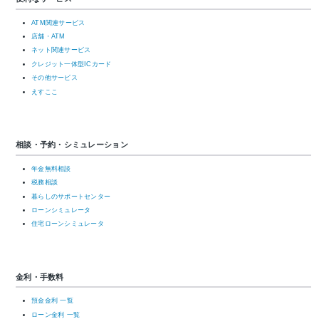
ATM関連サービス
店舗・ATM
ネット関連サービス
クレジット一体型ICカード
その他サービス
えすここ
相談・予約・シミュレーション
年金無料相談
税務相談
暮らしのサポートセンター
ローンシミュレータ
住宅ローンシミュレータ
金利・手数料
預金金利 一覧
ローン金利 一覧