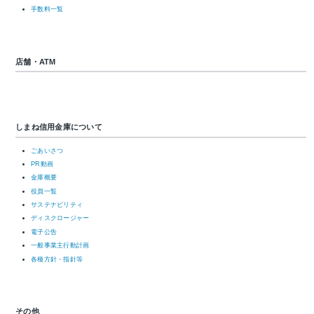
手数料一覧
店舗・ATM
しまね信用金庫について
ごあいさつ
PR動画
金庫概要
役員一覧
サステナビリティ
ディスクロージャー
電子公告
一般事業主行動計画
各種方針・指針等
その他