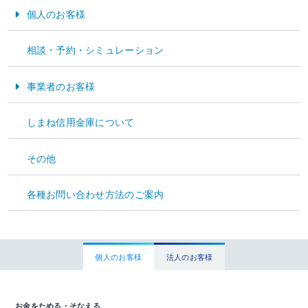
当金庫におきましては、当面の間、以下の通り対応させていただきますので、お知
個人のお客様
らせいたします。
お金をためる・そなえる
高病原性鳥インフルエンザ疑似患畜の確認により影響を受けた農家等をはじめ
相談・予約・シミュレーション
とした取引先に対し、都道府県や関係機関とも連携しつつ、丁寧かつ親身にな
お金をかりる
って経営相談に応じます。
事業者のお客様
高病原性鳥インフルエンザ疑似患畜の確認により影響を受けた取引先から、経
営の維持継続に必要な資金の借入の申込みや貸付条件の変更等の申込みがあっ
資金運用
た場合には、適切な融資対応に努めます。
しまね信用金庫について
資金調達
お問い合わせ
その他
経営サポート
しまね信用金庫 経営企画部
TEL
（
0852
）
23-5505
（平日／
9
：
00
～
17
：
00
）
各種お問い合わせ方法のご案内
個人のお客様
法人のお客様
お金をためる・そなえる