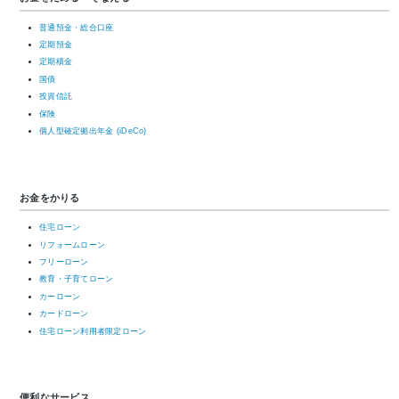
普通預金・総合口座
定期預金
定期積金
国債
投資信託
保険
個人型確定拠出年金 (iDeCo)
お金をかりる
住宅ローン
リフォームローン
フリーローン
教育・子育てローン
カーローン
カードローン
住宅ローン利用者限定ローン
便利なサービス