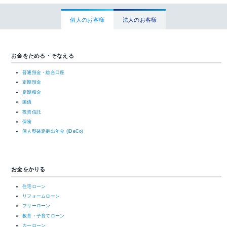
個人のお客様
法人のお客様
お金をためる・そなえる
普通預金・総合口座
定期預金
定期積金
国債
投資信託
保険
個人型確定拠出年金 (iDeCo)
お金をかりる
住宅ローン
リフォームローン
フリーローン
教育・子育てローン
カーローン