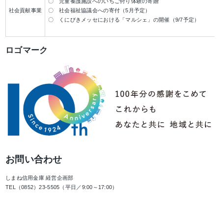
〇 児童養護施設へのいちご狩り体験の寄贈
社会貢献事業
〇 社会福祉協議会への寄付（
5
月予定）
〇 くにびきメッセにおける「マルシェ」の開催（
9/7
予定）
ロゴマーク
お問い合わせ
しまね信用金庫 経営企画部
TEL（0852）23-5505（平日／9:00～17:00）