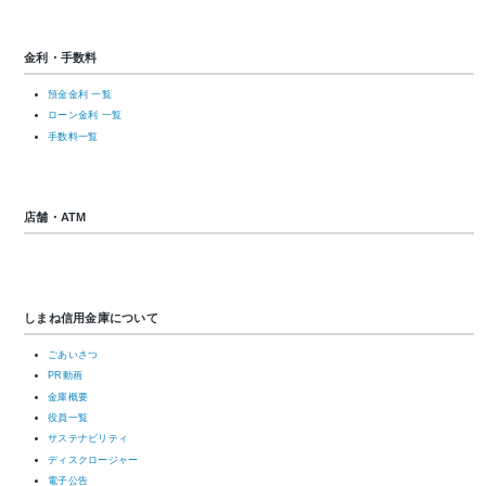
金利・手数料
預金金利 一覧
ローン金利 一覧
手数料一覧
店舗・ATM
しまね信用金庫について
ごあいさつ
PR動画
金庫概要
役員一覧
サステナビリティ
ディスクロージャー
電子公告