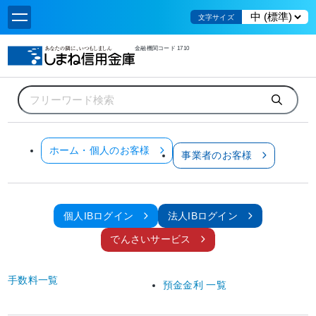
文字サイズ
金融機関コード 1710
ホーム
ニュース
創立100周年記念事業について
お知らせ
ホーム・個人のお客様
事業者のお客様
全てのお客様
ニュース
創立100周年記念事業について
個人IBログイン
法人IBログイン
2024年5月1日
でんさいサービス
当金庫は
2024
年
5
月
9
日、創立
100
周年を迎えます。
手数料一覧
これもひとえに、地域の皆さまからの長年にわたるご支援とご愛顧の賜物であり、
預金金利 一覧
役職員一同心より感謝申し上げます。