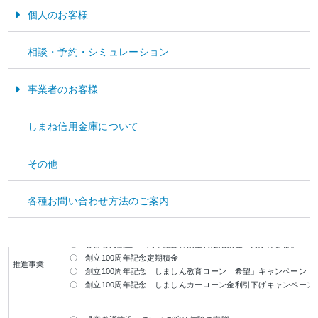
創立
100
周年を記念し、地域の皆さまに感謝の気持ちをお伝えするとともに、地域社
個人のお客様
会・地域経済の更なる発展を願い、「
100
年分の感謝をこめて、これからもあなたと
共に 地域と共に」のスローガンのもと、以下の記念事業を行ってまいります。
お金をためる・そなえる
相談・予約・シミュレーション
今後とも変わらぬご支援とお引き立てを賜りますようお願い申し上げます。
お金をかりる
事業者のお客様
しまね信用金庫
理事長 藤原 俊樹
資金運用
しまね信用金庫について
記念事業
資金調達
事業内容
実施内容
その他
経営サポート
〇 100周年ロゴマークの作成・調製
広告宣伝
〇 100周年記念ＴＶＣＭの作成
各種お問い合わせ方法のご案内
〇 一畑電車での記念ヘッドマーク列車の運行（5月9日前後予定）
〇 しましん創立
100
周年記念特別金利定期預金「おかげさま」
〇 創立
100
周年記念定期積金
推進事業
〇 創立
100
周年記念 しましん教育ローン「希望」キャンペーン
〇 創立
100
周年記念 しましんカーローン金利引下げキャンペーン