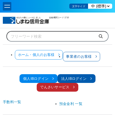
文字サイズ
金融機関コード 1710
ホーム
お知らせ
富国生命保険からの「おやさいクレヨン」の寄贈について
お知らせ
ホーム・個人のお客様
事業者のお客様
全てのお客様
お知らせ
富国生命保険からの「おやさいクレヨン」の寄贈について
個人IBログイン
法人IBログイン
2023年10月23日
でんさいサービス
しまね信用金庫
（理事長 藤原
手数料一覧
俊樹）は、
預金金利 一覧
2023年9月19日
（火）に当金庫