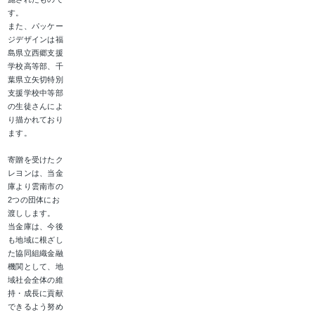
す。
また、パッケー
ジデザインは福
島県立西郷支援
学校高等部、千
葉県立矢切特別
支援学校中等部
の生徒さんによ
り描かれており
ます。
寄贈を受けたク
レヨンは、当金
庫より雲南市の
2つの団体にお
渡しします。
当金庫は、今後
も地域に根ざし
た協同組織金融
機関として、地
域社会全体の維
持・成長に貢献
できるよう努め