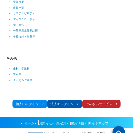
金庫概要
役員一覧
サステナビリティ
ディスクロージャー
電子公告
一般事業主行動計画
各種方針・指針等
その他
金利・手数料
規定集
よくあるご質問
個人IBログイン
法人IBログイン
でんさいサービス
ホーム
お知らせ
規定集
採用情報
サイトマップ