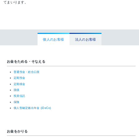
てまいります。
個人のお客様
法人のお客様
お金をためる・そなえる
普通預金・総合口座
定期預金
定期積金
国債
投資信託
保険
個人型確定拠出年金 (iDeCo)
お金をかりる