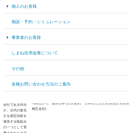
本店にて、富国
個人のお客様
生命保険相互会
社様の100周年
お金をためる・そなえる
プロジェクトの
相談・予約・シミュレーション
一環として、収
お金をかりる
穫の際に捨てら
れてしまう野菜
事業者のお客様
の外葉などを原
料とした『おや
資金運用
しまね信用金庫について
さいクレヨン』
300個を同社よ
資金調達
り寄贈いただき
その他
経営サポート
ました。
このプロジェク
各種お問い合わせ方法のご案内
トは、創業以
来、相互会社形
態を貫く唯一の
写真左から、藤原理事長(当金庫)、古林松江支社長(富国生命保険
会社である同社
相互会社)
が、次代の進化
する相互扶助を
体現する取組み
の一つとして実
施されたもので