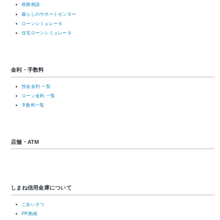
税務相談
暮らしのサポートセンター
ローンシミュレータ
住宅ローンシミュレータ
金利・手数料
預金金利 一覧
ローン金利 一覧
手数料一覧
店舗・ATM
しまね信用金庫について
ごあいさつ
PR動画