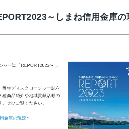
PORT2023～しまね信用金庫
ャー誌「REPORT2023〜し
、毎年ディスクロージャー誌を
各種商品紹介や地域貢献活動の
す。ぜひご覧ください。
信用金庫の現況〜」