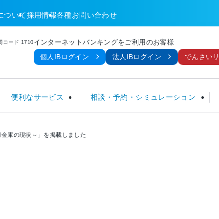
について
採用情報
各種お問い合わせ
インターネットバンキングをご利用のお客様
コード 1710
個人IBログイン
法人IBログイン
でんさい
便利なサービス
相談・予約・シミュレーション
信用金庫の現状～」を掲載しました
金
ームローン
TM
談
金利 一覧
定期積金
フリーローン
ネット関連サービス
暮らしのサポートセンター
手数料一覧
ローン
こ
個人型確定拠出年金 (iDeCo)
住宅ローン利用者限定ローン