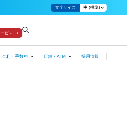
文字サイズ
サービス
金利・手数料
店舗・ATM
採用情報
国債
教育・子育てローン
クレジット一体型ICカード
ローンシミュレータ