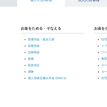
お金をためる・そなえる
お金を
普通預金・総合口座
住
定期預金
リ
定期積金
フ
国債
教
投資信託
カ
保険
カ
個人型確定拠出年金 (iDeCo)
住