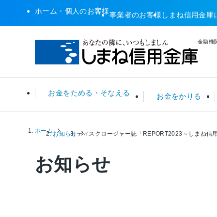
ホーム・個人のお客様
事業者のお客様
しまね信用金庫
金融機関
お金をためる・そなえる
お金をかりる
ホーム
普通預金・総合口座
住宅ローン
ATM関連サービス
年金無料相談
預金金利 一覧
お知らせ
ディスクロージャー誌「REPORT2023～しまね
定期預
リフォ
店舗・A
税務相
ローン
お知らせ
投資信託
カーローン
その他サービス
住宅ローンシミュレータ
保険
カード
えすこ