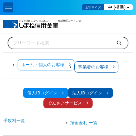
文字サイズ
金融機関コード 1710
ホーム
お知らせ
相続手続の共通化について
お知らせ
ホーム・個人のお客様
事業者のお客様
全てのお客様
お知らせ
相続手続の共通化について
個人IBログイン
法人IBログイン
2022年3月25日
でんさいサービス
お客さま各位
手数料一覧
しまね信用金庫
預金金利 一覧
理事長 藤原 俊樹