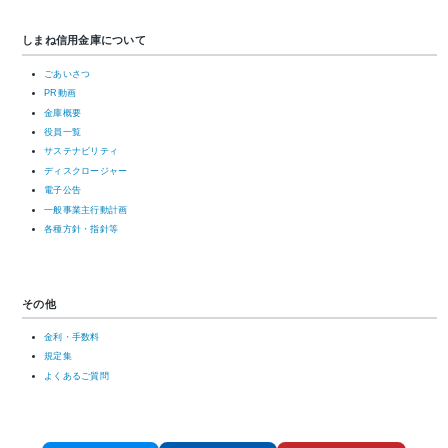
しまね信用金庫について
ごあいさつ
PR動画
金庫概要
役員一覧
サステナビリティ
ディスクロージャー
電子公告
一般事業主行動計画
各種方針・指針等
その他
金利・手数料
規定集
よくあるご質問