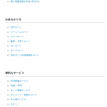
個人型確定拠出年金 (iDeCo)
お金をかりる
住宅ローン
リフォームローン
フリーローン
教育・子育てローン
カーローン
カードローン
住宅ローン利用者限定ローン
便利なサービス
ATM関連サービス
店舗・ATM
ネット関連サービス
クレジット一体型ICカード
その他サービス
えすここ