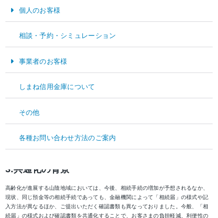
島根県信用金庫協会の3信用金庫（島根中央信用金庫 理事長 福間均、日本海信用金
個人のお客様
庫 理事長 小川義弘、しまね信用金庫 理事長 藤原俊樹）と山陰合同銀行（頭取 山崎
徹）では、お客さまの利便性向上を図るため、下記のとおり預金等の相続にかかる
お金をためる・そなえる
手続きおよび書類を共通化することといたしましたので、お知らせします。
相談・予約・シミュレーション
お金をかりる
記
事業者のお客様
1.実施日
資金運用
しまね信用金庫について
2022年4月1日（金）
資金調達
2.共通化の概要
その他
経営サポート
預金等の相続手続において、手続き関連書類を次のとおり共通化いたします。
各種お問い合わせ方法のご案内
● 各金融機関にご提出いただく「相続届」の様式、記入方法を共通化
● ご提出いただく確認書類（戸籍謄本）を共通化
3.共通化の背景
高齢化が進展する山陰地域においては、今後、相続手続の増加が予想されるなか、
現状、同じ預金等の相続手続であっても、金融機関によって「相続届」の様式や記
入方法が異なるほか、ご提出いただく確認書類も異なっておりました。今般、「相
続届」の様式および確認書類を共通化することで、お客さまの負担軽減、利便性の