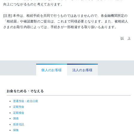
向上につながるものと考えております。
[注意] 本件は、相続手続を共同で行うものではありませんので、各金融機関所定の
「相続届」や確認書類のご提出は、これまで同様必要となります。また、被相続人
さまのお取引内容によっては、手続きが一部相違する取り扱いもあります。
以 上
個人のお客様
法人のお客様
お金をためる・そなえる
普通預金・総合口座
定期預金
定期積金
国債
投資信託
保険