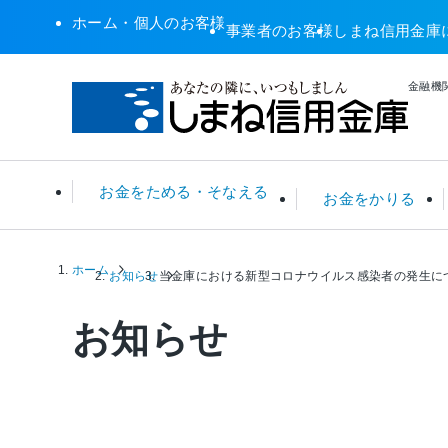
ホーム・個人のお客様
事業者のお客様
しまね信用金庫
金融機関
お金をためる・そなえる
お金をかりる
ホーム
普通預金・総合口座
住宅ローン
ATM関連サービス
年金無料相談
預金金利 一覧
お知らせ
当金庫における新型コロナウイルス感染者の発生に
定期預
リフォ
店舗・A
税務相
ローン
お知らせ
投資信託
カーローン
その他サービス
住宅ローンシミュレータ
保険
カード
えすこ