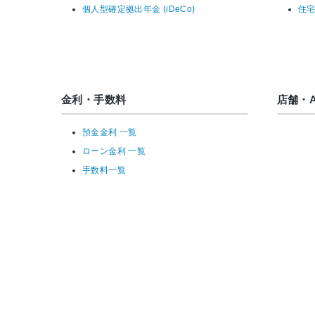
個人型確定拠出年金 (iDeCo)
住
金利・手数料
店舗・A
預金金利 一覧
ローン金利 一覧
手数料一覧