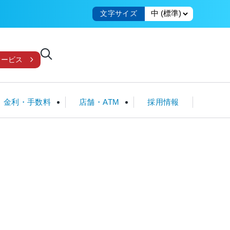
文字サイズ
サービス
金利・手数料
店舗・ATM
採用情報
国債
教育・子育てローン
クレジット一体型ICカード
ローンシミュレータ