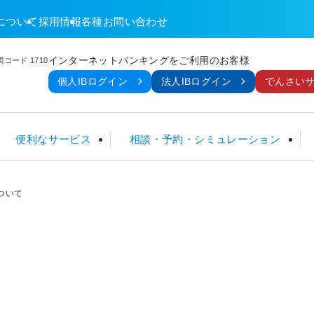
について
採用情報
各種お問い合わせ
インターネットバンキングをご利用のお客様
コード 1710
個人IBログイン
法人IBログイン
でんさい
便利なサービス
相談・予約・シミュレーション
ついて
金
ームローン
TM
談
金利 一覧
定期積金
フリーローン
ネット関連サービス
暮らしのサポートセンター
手数料一覧
ローン
こ
個人型確定拠出年金 (iDeCo)
住宅ローン利用者限定ローン