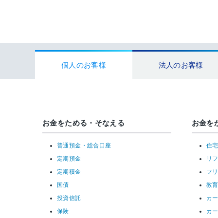
個人のお客様
法人のお客様
お金をためる・そなえる
お金を
普通預金・総合口座
住
定期預金
リ
定期積金
フ
国債
教
投資信託
カ
保険
カ