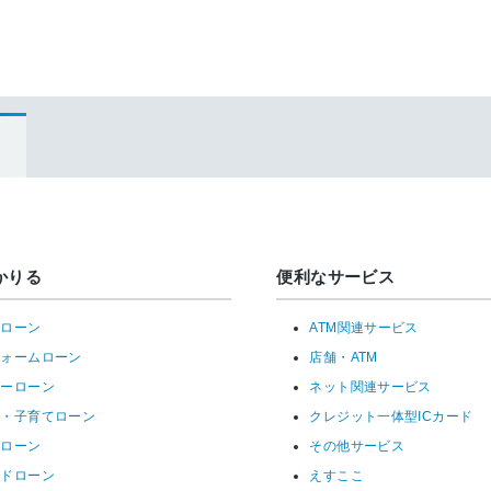
かりる
便利なサービス
宅ローン
ATM関連サービス
フォームローン
店舗・ATM
リーローン
ネット関連サービス
育・子育てローン
クレジット一体型ICカード
ーローン
その他サービス
ードローン
えすここ