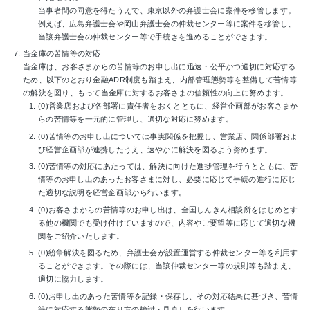
当事者間の同意を得たうえで、東京以外の弁護士会に案件を移管します。
例えば、広島弁護士会や岡山弁護士会の仲裁センター等に案件を移管し、
当該弁護士会の仲裁センター等で手続きを進めることができます。
当金庫の苦情等の対応
当金庫は、お客さまからの苦情等のお申し出に迅速・公平かつ適切に対応する
ため、以下のとおり金融ADR制度も踏まえ、内部管理態勢等を整備して苦情等
の解決を図り、もって当金庫に対するお客さまの信頼性の向上に努めます。
営業店および各部署に責任者をおくとともに、経営企画部がお客さまか
らの苦情等を一元的に管理し、適切な対応に努めます。
苦情等のお申し出については事実関係を把握し、営業店、関係部署およ
び経営企画部が連携したうえ、速やかに解決を図るよう努めます。
苦情等の対応にあたっては、解決に向けた進捗管理を行うとともに、苦
情等のお申し出のあったお客さまに対し、必要に応じて手続の進行に応じ
た適切な説明を経営企画部から行います。
お客さまからの苦情等のお申し出は、全国しんきん相談所をはじめとす
る他の機関でも受け付けていますので、内容やご要望等に応じて適切な機
関をご紹介いたします。
紛争解決を図るため、弁護士会が設置運営する仲裁センター等を利用す
ることができます。その際には、当該仲裁センター等の規則等も踏まえ、
適切に協力します。
お申し出のあった苦情等を記録・保存し、その対応結果に基づき、苦情
等に対応する態勢の在り方の検討・見直しを行います。