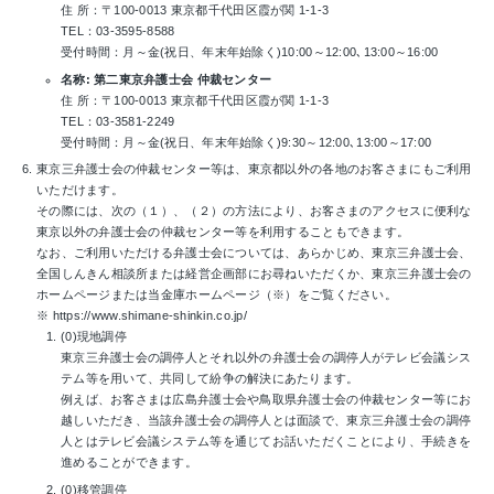
住 所：〒100-0013 東京都千代田区霞が関 1-1-3
TEL：03-3595-8588
受付時間：月～金(祝日、年末年始除く)10:00～12:00､13:00～16:00
名称: 第二東京弁護士会 仲裁センター
住 所：〒100-0013 東京都千代田区霞が関 1-1-3
TEL：03-3581-2249
受付時間：月～金(祝日、年末年始除く)9:30～12:00､13:00～17:00
東京三弁護士会の仲裁センター等は、東京都以外の各地のお客さまにもご利用
いただけます。
その際には、次の（１）、（２）の方法により、お客さまのアクセスに便利な
東京以外の弁護士会の仲裁センター等を利用することもできます。
なお、ご利用いただける弁護士会については、あらかじめ、東京三弁護士会、
全国しんきん相談所または経営企画部にお尋ねいただくか、東京三弁護士会の
ホームページまたは当金庫ホームページ（※）をご覧ください。
※ https://www.shimane-shinkin.co.jp/
現地調停
東京三弁護士会の調停人とそれ以外の弁護士会の調停人がテレビ会議シス
テム等を用いて、共同して紛争の解決にあたります。
例えば、お客さまは広島弁護士会や鳥取県弁護士会の仲裁センター等にお
越しいただき、当該弁護士会の調停人とは面談で、東京三弁護士会の調停
人とはテレビ会議システム等を通じてお話いただくことにより、手続きを
進めることができます。
移管調停