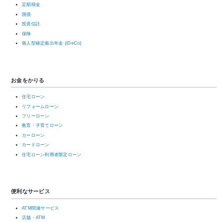
定期積金
国債
投資信託
保険
個人型確定拠出年金 (iDeCo)
お金をかりる
住宅ローン
リフォームローン
フリーローン
教育・子育てローン
カーローン
カードローン
住宅ローン利用者限定ローン
便利なサービス
ATM関連サービス
店舗・ATM