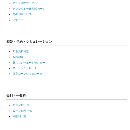
ネット関連サービス
クレジット一体型ICカード
その他サービス
えすここ
相談・予約・シミュレーション
年金無料相談
税務相談
暮らしのサポートセンター
ローンシミュレータ
住宅ローンシミュレータ
金利・手数料
預金金利 一覧
ローン金利 一覧
手数料一覧