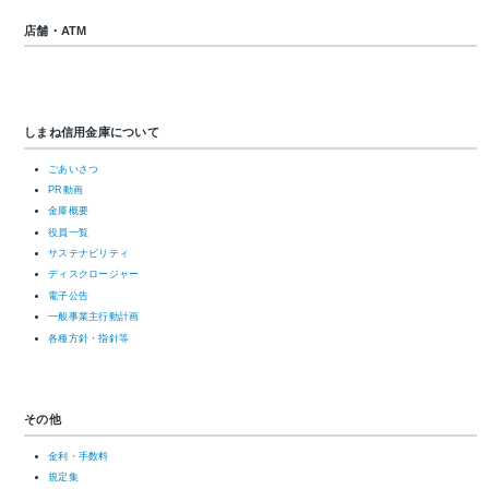
店舗・ATM
しまね信用金庫について
ごあいさつ
PR動画
金庫概要
役員一覧
サステナビリティ
ディスクロージャー
電子公告
一般事業主行動計画
各種方針・指針等
その他
金利・手数料
規定集