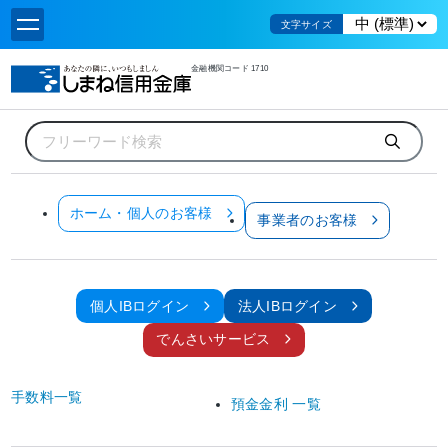
文字サイズ
金融機関コード 1710
ホーム
しまね信用金庫について
各種方針・指針等
苦情処理措置･紛争解決措置等の概要
苦情処理措置･紛争解決措置等の概要
ホーム・個人のお客様
事業者のお客様
当金庫は、お客さまからの相談・苦情・紛争等（以下「苦情等」という。）を営業
店または経営企画部で受け付けています。
苦情等のお申し出があった場合、その内容を十分に伺ったうえ、内部調査を行
個人IBログイン
法人IBログイン
って事実関係の把握に努めます。
事実関係を把握したうえで、営業店、関係部署等とも連携を図り、迅速・公平
でんさいサービス
にお申し出の解決に努めます。
苦情等のお申し出については記録・保存し、対応結果に基づく改善措置を徹底
のうえ、再発防止や未然防止に努めます。
手数料一覧
預金金利 一覧
苦情等は営業店または次の担当部署へお申し出ください。
しまね信用金庫 経営企画部