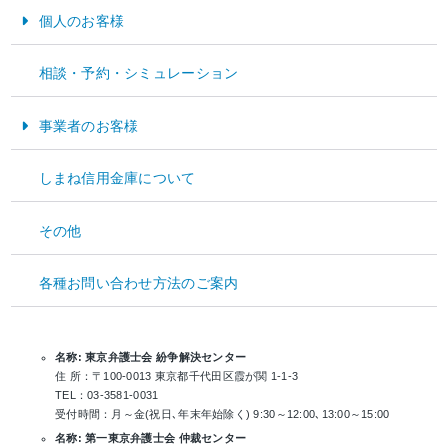
住 所：〒690-0007 松江市御手船場町 557-4
個人のお客様
TEL：0852-23-5505 FAX:0852-27-7172
受付時間：8:45～17:10（信用金庫営業日）
受付媒体：電話、ＦＡＸ、手紙、面談
お金をためる・そなえる
相談・予約・シミュレーション
＊お客さまの個人情報は苦情等の解決を図るため、またお客さまとのお取
お金をかりる
引を適切かつ円滑に行うために利用いたします。
当金庫のほかに、一般社団法人全国信用金庫協会が運営する「全国しんきん相
事業者のお客様
談所」をはじめとする他の機関でも苦情等のお申し出を受け付けています。詳
しくは上記経営企画部にご相談ください。
資金運用
しまね信用金庫について
名称: 全国しんきん相談所（一般社団法人全国信用金庫協会）
住 所：〒103-0028 東京都中央区八重洲 1-3-7
資金調達
TEL：03-3517-5825
その他
受付時間：月～金(祝日、12月 31日～1月 3日を除く) 9:00～17:00
経営サポート
受付媒体：電話、手紙、面談
東京弁護士会、第一東京弁護士会、第二東京弁護士会（以下「東京三弁護士
各種お問い合わせ方法のご案内
会」という）が設置運営する仲裁センター等で紛争の解決を図ることも可能で
すので、経営企画部または上記全国しんきん相談所へお申し出ください。な
お、各弁護士会に直接申し立てていただくことも可能です。
名称: 東京弁護士会 紛争解決センター
住 所：〒100-0013 東京都千代田区霞が関 1-1-3
TEL：03-3581-0031
受付時間：月～金(祝日､年末年始除く) 9:30～12:00､13:00～15:00
名称: 第一東京弁護士会 仲裁センター